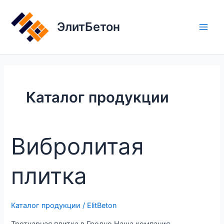
Перейти
к
ЭлитБетон
содержимому
Main
Men
Каталог продукции
Вибролитая
плитка
Каталог продукции
/
ElitBeton